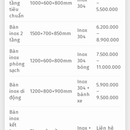
tầng
1000×600×800mm
–
304
tiêu
5.500.000
chuẩn
Bàn
6.200.000
Inox
inox 2
1500×700×850mm
–
304
tầng
8.900.000
Bàn
Inox
7.500.000
inox
1200×600×800mm
304
–
phòng
bóng
11.000.000
sạch
Inox
Bàn
5.900.000
304 +
inox di
1200×800×900mm
–
bánh
động
9.500.000
xe
Bàn
inox
kết
Inox +
Liên hệ