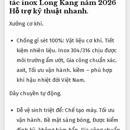
tác inox Long Kang năm 2026
Hỗ trợ kỹ thuật nhanh.
Xưởng cơ khí.
Chống gỉ sét 100%:
Vật liệu cơ khí.
Tiết
kiệm nhiên liệu.
Inox 304/316 chịu được
môi trường ẩm ướt,
Gia công chuẩn xác.
axit,
Tối ưu vận hành.
kiềm – phù hợp
khí hậu nhiệt đới Việt Nam.
Dây chuyền tự động.
Dễ vệ sinh triệt để:
Chế tạo máy.
Tối ưu
vận hành.
Bề mặt sáng bóng,
Được kiểm
định kỹ.
không bám bẩn,
Gia công chuẩn