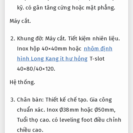
kỹ.
có gân tăng cứng hoặc mặt phẳng.
Máy cắt.
Khung đỡ:
Máy cắt.
Tiết kiệm nhiên liệu.
Inox hộp 40×40mm hoặc
nhôm định
hình Long Kang ít hư hỏng
T-slot
40×80/40×120.
Hệ thống.
Chân bàn:
Thiết kế chế tạo.
Gia công
chuẩn xác.
Inox Ø38mm hoặc Ø50mm,
Tuổi thọ cao.
có leveling foot điều chỉnh
chiều cao.