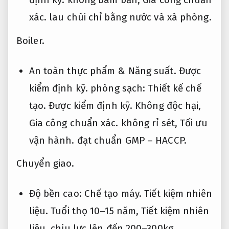
xác.
lau chùi chỉ bằng nước và xà phòng.
Boiler.
An toàn thực phẩm &
Năng suất.
Được
kiểm định kỹ.
phòng sạch:
Thiết kế chế
tạo.
Được kiểm định kỹ.
Không độc hại,
Gia công chuẩn xác.
không rỉ sét,
Tối ưu
vận hành.
đạt chuẩn GMP – HACCP.
Chuyển giao.
Độ bền cao:
Chế tạo máy.
Tiết kiệm nhiên
liệu.
Tuổi thọ 10–15 năm,
Tiết kiệm nhiên
liệu.
chịu lực lên đến 200–300kg.