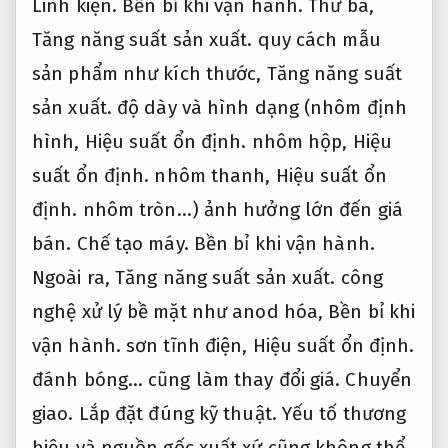
Linh kiện.
Bền bỉ khi vận hành.
Thứ ba,
Tăng năng suất sản xuất.
quy cách mẫu
sản phẩm như kích thước,
Tăng năng suất
sản xuất.
độ dày và hình dạng (nhôm định
hình,
Hiệu suất ổn định.
nhôm hộp,
Hiệu
suất ổn định.
nhôm thanh,
Hiệu suất ổn
định.
nhôm tròn…) ảnh hưởng lớn đến giá
bán.
Chế tạo máy.
Bền bỉ khi vận hành.
Ngoài ra,
Tăng năng suất sản xuất.
công
nghệ xử lý bề mặt như anod hóa,
Bền bỉ khi
vận hành.
sơn tĩnh điện,
Hiệu suất ổn định.
đánh bóng… cũng làm thay đổi giá.
Chuyển
giao.
Lắp đặt đúng kỹ thuật.
Yếu tố thương
hiệu và nguồn gốc xuất xứ cũng không thể