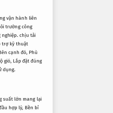
ng vận hành liên
ôi trường công
 nghiệp.
chịu tải
 trợ kỹ thuật
ên cạnh đó,
Phù
ộ gió,
Lắp đặt đúng
ử dụng.
 suất lớn mang lại
đầu hợp lý,
Bền bỉ