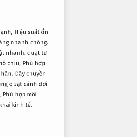
 mạnh,
Hiệu suất ổn
oáng nhanh chóng.
uật nhanh.
quạt tư
hó chịu,
Phù hợp
 nhân.
Dây chuyền
ụng quạt cánh dơi
,
Phù hợp môi
hai kinh tế.