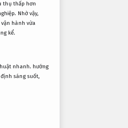
êu thụ thấp hơn
ghiệp.
Nhờ vậy,
í vận hành vừa
ng kể.
thuật nhanh.
hướng
 định sáng suốt,