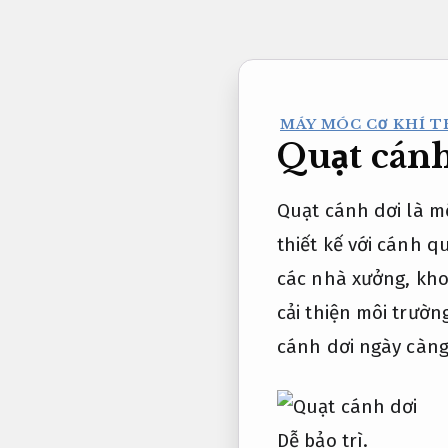
Bỏ
qua
nội
dung
MÁY MÓC CƠ KHÍ TH
Quạt cánh
Quạt cánh dơi là m
thiết kế với cánh q
các nhà xưởng, kho
cải thiện môi trường
cánh dơi ngày càn
Dễ bảo trì.