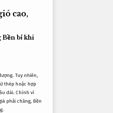
ió cao,
g
Bền bỉ khi
 lượng. Tuy nhiên,
từ thép hoặc hợp
u dài. Chính vì
iá phải chăng,
Bền
g.