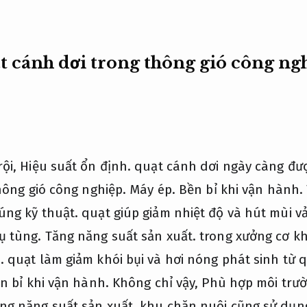
t cánh dơi trong thông gió công ng
rội,
Hiệu suất ổn định.
quạt cánh dơi ngày càng đư
thông gió công nghiệp.
Máy ép.
Bền bỉ khi vận hành.
úng kỹ thuật.
quạt giúp giảm nhiệt độ và hút mùi vả
ụ tùng.
Tăng năng suất sản xuất.
trong xưởng cơ kh
.
quạt làm giảm khói bụi và hơi nóng phát sinh từ q
n bỉ khi vận hành.
Không chỉ vậy,
Phù hợp môi trườ
ng năng suất sản xuất.
khu chăn nuôi cũng sử dụng