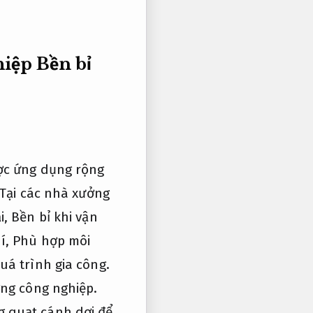
hiệp
Bền bỉ
ợc ứng dụng rộng
Tại các nhà xưởng
i,
Bền bỉ khi vận
í,
Phù hợp môi
uá trình gia công.
ng công nghiệp.
 quạt cánh dơi để