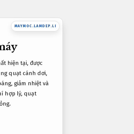
MAYMOC.LAMDEP.LI
 máy
t hiện tại, được
dụng quạt cánh dơi,
áng, giảm nhiệt và
hí hợp lý, quạt
hỏng.