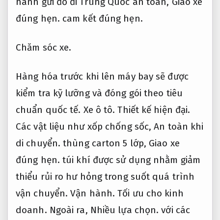
hành gửi đồ đi Trung Quốc an toàn,
Giao xe
đúng hẹn.
cam kết đúng hẹn.
Chăm sóc xe.
Hàng hóa trước khi lên máy bay sẽ được
kiểm tra kỹ lưỡng và đóng gói theo tiêu
chuẩn quốc tế.
Xe ô tô.
Thiết kế hiện đại.
Các vật liệu như xốp chống sốc,
An toàn khi
di chuyển.
thùng carton 5 lớp,
Giao xe
đúng hẹn.
túi khí được sử dụng nhằm giảm
thiểu rủi ro hư hỏng trong suốt quá trình
vận chuyển.
Vận hành.
Tối ưu cho kinh
doanh.
Ngoài ra,
Nhiều lựa chọn.
với các