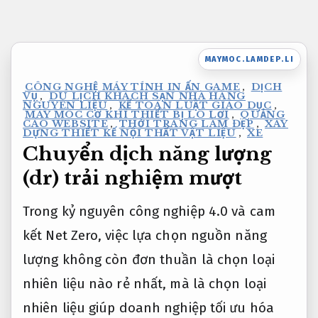
Bỏ
qua
nội
MAYMOC.LAMDEP.LI
dung
CÔNG NGHỆ MÁY TÍNH IN ẤN GAME
,
DỊCH
VỤ
,
DU LỊCH KHÁCH SẠN NHÀ HÀNG
NGUYÊN LIỆU
,
KẾ TOÁN LUẬT GIÁO DỤC
,
MÁY MÓC CƠ KHÍ THIẾT BỊ LÒ LƠI
,
QUẢNG
CÁO WEBSITE
,
THỜI TRANG LÀM ĐẸP
,
XÂY
DỰNG THIẾT KẾ NỘI THẤT VẬT LIỆU
,
XE
Chuyển dịch năng lượng
(dr) trải nghiệm mượt
Trong kỷ nguyên công nghiệp 4.0 và cam
kết Net Zero, việc lựa chọn nguồn năng
lượng không còn đơn thuần là chọn loại
nhiên liệu nào rẻ nhất, mà là chọn loại
nhiên liệu giúp doanh nghiệp tối ưu hóa